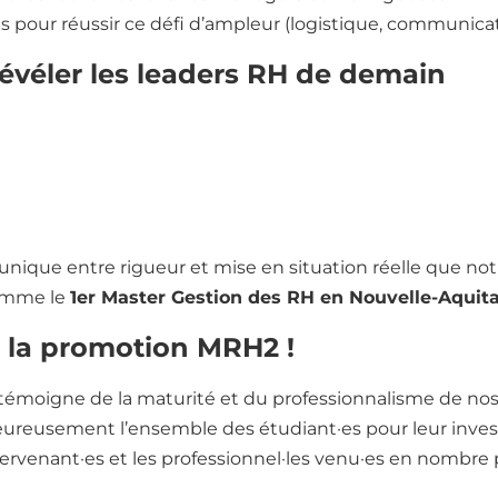
 pour réussir ce défi d’ampleur (logistique, communicatio
évéler les leaders RH de demain
vergure illustre parfaitement la valeur ajoutée de no
n confiant les clés de l’organisation à nos étudiant·es, l’é
dispensables à leur future carrière :
leadership, gestion d
iation
.
e unique entre rigueur et mise en situation réelle que no
omme le
1er Master Gestion des RH en Nouvelle-Aquit
 la promotion MRH2 !
 témoigne de la maturité et du professionnalisme de nos
eureusement l’ensemble des étudiant·es pour leur invest
ervenant·es et les professionnel·les venu·es en nombre 