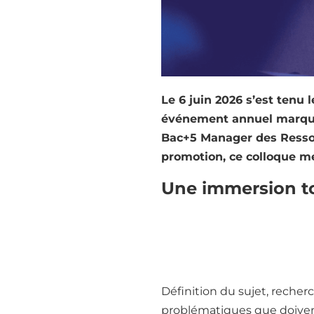
Le 6 juin 2026 s’est tenu
événement annuel marque 
Bac+5 Manager des Ressou
promotion, ce colloque me
Une immersion tot
À
ISFOGEP
, nous croyons qu
Pour valider ce projet d’éq
projet pendant plusieurs m
Définition du sujet, recher
problématiques que doiven