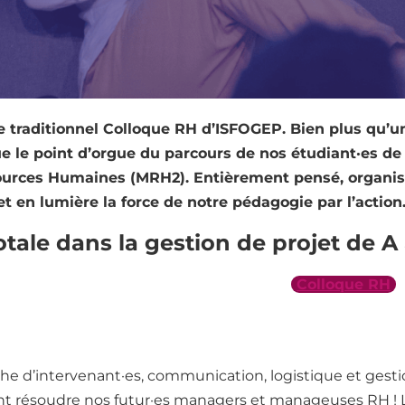
 le traditionnel Colloque RH d’ISFOGEP. Bien plus qu’u
le point d’orgue du parcours de nos étudiant·es d
rces Humaines (MRH2). Entièrement pensé, organisé 
t en lumière la force de notre pédagogie par l’action
ale dans la gestion de projet de A 
e l’expertise s’acquiert sur le terrain. Le
Colloque RH
e
uipe majeur, nos étudiant·es endossent de véritables ca
ois.
che d’intervenant·es, communication, logistique et gesti
t résoudre nos futur·es managers et manageuses RH ! L