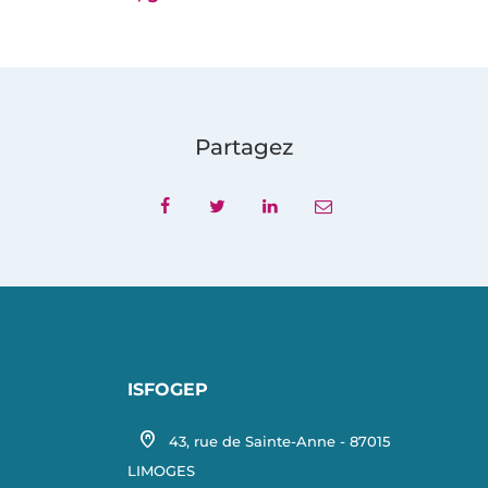
Partagez
ISFOGEP
home_pin
43, rue de Sainte-Anne - 87015
LIMOGES