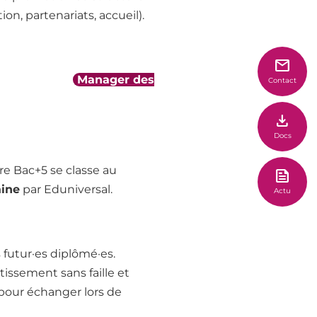
n, partenariats, accueil).
mail
tre programme
Manager des
Contact
cole les pousse à
download
u stress, esprit d’équipe,
Docs
tre Bac+5 se classe au
news
aine
par Eduniversal.
Actu
 futur·es diplômé·es.
issement sans faille et
pour échanger lors de