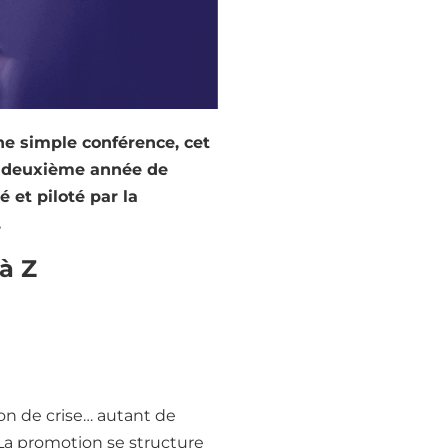
ne simple conférence, cet
e deuxième année de
et piloté par la
.
à Z
n est la preuve concrète.
squettes de chef·fes de
on de crise… autant de
a promotion se structure