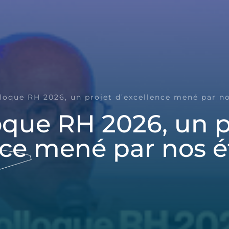
loque RH 2026, un projet d’excellence mené par no
oque RH 2026, un p
nce mené par nos é