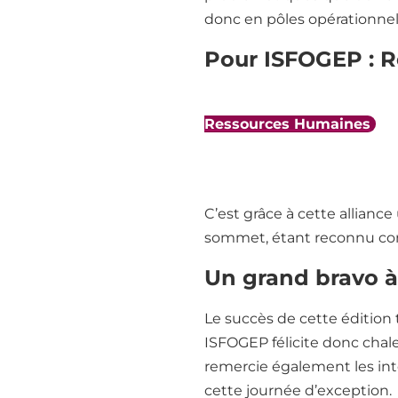
donc en pôles opérationnels
Pour ISFOGEP : R
Ce projet pédagogique d’en
Ressources Humaines
. E
développer des
soft skills
in
agilité et sens de la négoc
C’est grâce à cette allianc
sommet, étant reconnu c
Un grand bravo à
Le succès de cette édition
ISFOGEP félicite donc chal
remercie également les int
cette journée d’exception.