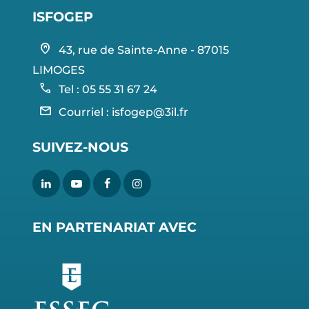
ISFOGEP
home_pin
43, rue de Sainte-Anne - 87015
LIMOGES
call
Tel : 05 55 31 67 24
mail
Courriel :
isfogep@3il.fr
SUIVEZ-NOUS
EN PARTENARIAT AVEC