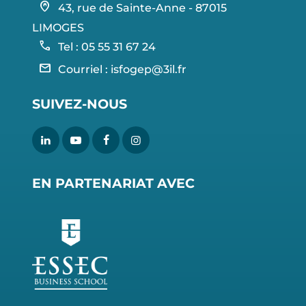
home_pin
43, rue de Sainte-Anne - 87015
LIMOGES
call
Tel : 05 55 31 67 24
mail
Courriel :
isfogep@3il.fr
SUIVEZ-NOUS
EN PARTENARIAT AVEC