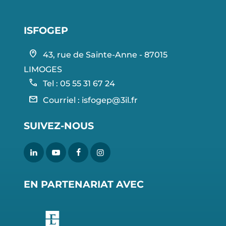
ISFOGEP
home_pin
43, rue de Sainte-Anne - 87015
LIMOGES
call
Tel : 05 55 31 67 24
mail
Courriel :
isfogep@3il.fr
SUIVEZ-NOUS
EN PARTENARIAT AVEC