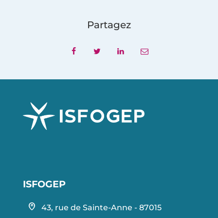
Partagez
ISFOGEP
home_pin
43, rue de Sainte-Anne - 87015