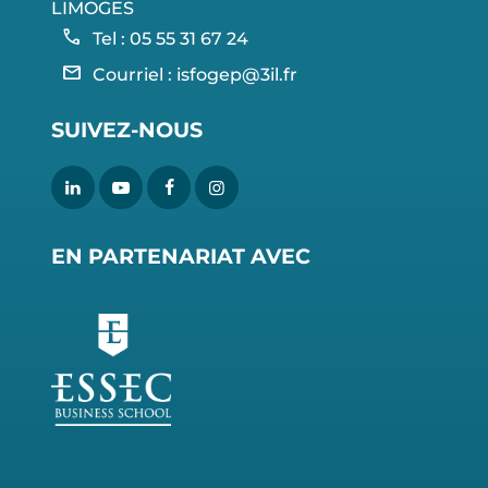
LIMOGES
call
Tel : 05 55 31 67 24
mail
Courriel :
isfogep@3il.fr
SUIVEZ-NOUS
EN PARTENARIAT AVEC