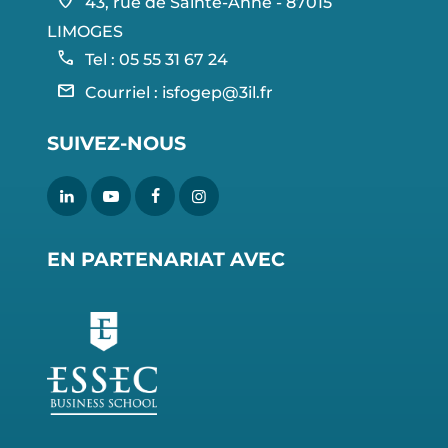
home_pin
43, rue de Sainte-Anne - 87015
LIMOGES
call
Tel : 05 55 31 67 24
mail
Courriel :
isfogep@3il.fr
SUIVEZ-NOUS
EN PARTENARIAT AVEC